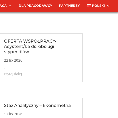
ACA
DLA PRACODAWCY
PARTNERZY
POLSKI
OFERTA WSPÓŁPRACY-
Asystent/ka ds. obsługi
stypendiów
22 lip 2026
...
czytaj dalej
Staż Analityczny – Ekonometria
17 lip 2026