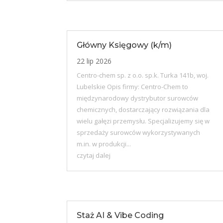
Główny Księgowy (k/m)
22 lip 2026
Centro-chem sp. z o.o. sp.k. Turka 141b, woj.
Lubelskie Opis firmy: Centro-Chem to
międzynarodowy dystrybutor surowców
chemicznych, dostarczający rozwiązania dla
wielu gałęzi przemysłu. Specjalizujemy się w
sprzedaży surowców wykorzystywanych
m.in. w produkcji...
czytaj dalej
Staż AI & Vibe Coding