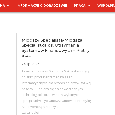
WNA
INFORMACJE O DORADZTWIE
PRACA
WSPÓŁPR
Młodszy Specjalista/Młodsza
Specjalistka ds. Utrzymania
Systemów Finansowych – Płatny
Staż
24 lip 2026
Asseco Business Solutions S.A. jest wiodącym
polskim producentem rozwiązań
informatycznych dla przedsiębiorstw.Rozwój
Asseco BS opiera się na nowoczesnych
technologiach oraz wiedzy wybitnych
specjalistów. Typ Umowy: Umowa o Praktykę
Absolwencką Młodszy...
czytaj dalej