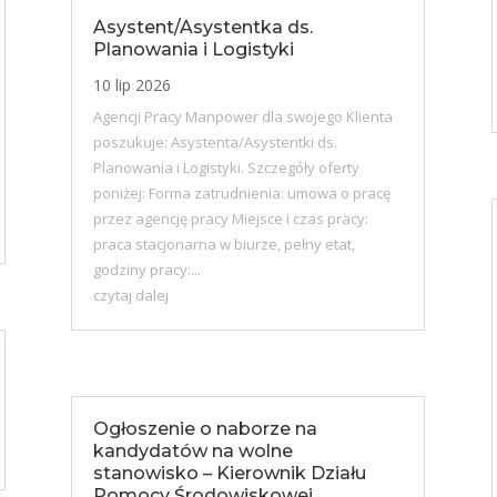
Asystent/Asystentka ds.
Planowania i Logistyki
10 lip 2026
Agencji Pracy Manpower dla swojego Klienta
poszukuje: Asystenta/Asystentki ds.
Planowania i Logistyki. Szczegóły oferty
poniżej: Forma zatrudnienia: umowa o pracę
przez agencję pracy Miejsce i czas pracy:
praca stacjonarna w biurze, pełny etat,
godziny pracy:...
czytaj dalej
Ogłoszenie o naborze na
kandydatów na wolne
stanowisko – Kierownik Działu
Pomocy Środowiskowej