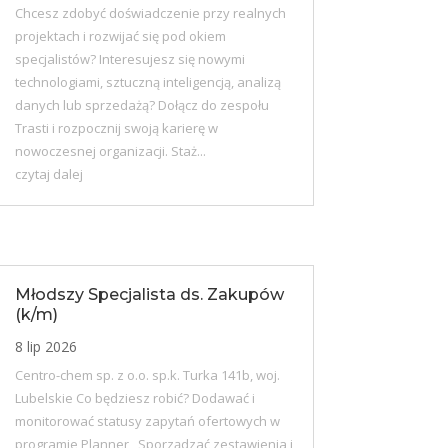
Chcesz zdobyć doświadczenie przy realnych
projektach i rozwijać się pod okiem
specjalistów? Interesujesz się nowymi
technologiami, sztuczną inteligencją, analizą
danych lub sprzedażą? Dołącz do zespołu
Trasti i rozpocznij swoją karierę w
nowoczesnej organizacji. Staż...
czytaj dalej
Młodszy Specjalista ds. Zakupów
(k/m)
8 lip 2026
Centro-chem sp. z o.o. sp.k. Turka 141b, woj.
Lubelskie Co będziesz robić? Dodawać i
monitorować statusy zapytań ofertowych w
programie Planner, Sporządzać zestawienia i