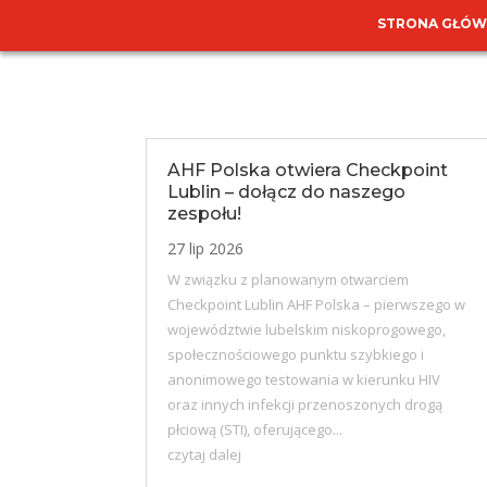
STRONA GŁÓ
AHF Polska otwiera Checkpoint
Lublin – dołącz do naszego
zespołu!
27 lip 2026
W związku z planowanym otwarciem
Checkpoint Lublin AHF Polska – pierwszego w
województwie lubelskim niskoprogowego,
społecznościowego punktu szybkiego i
anonimowego testowania w kierunku HIV
oraz innych infekcji przenoszonych drogą
płciową (STI), oferującego...
czytaj dalej