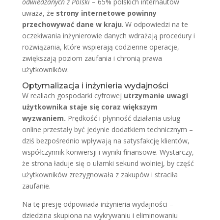
odwiedzanych z Polski
– 65% polskich internautów
uważa, że
strony internetowe powinny
przechowywać dane w kraju
. W odpowiedzi na te
oczekiwania inżynierowie danych wdrażają procedury i
rozwiązania, które wspierają codzienne operacje,
zwiększają poziom zaufania i chronią prawa
użytkowników.
Optymalizacja i inżynieria wydajności
W realiach gospodarki cyfrowej
utrzymanie uwagi
użytkownika staje się coraz większym
wyzwaniem.
Prędkość i płynność działania usług
online przestały być jedynie dodatkiem technicznym –
dziś bezpośrednio wpływają na satysfakcję klientów,
współczynnik konwersji i wyniki finansowe. Wystarczy,
że strona ładuje się o ułamki sekund wolniej, by część
użytkowników zrezygnowała z zakupów i straciła
zaufanie.
Na tę presję odpowiada inżynieria wydajności –
dziedzina skupiona na wykrywaniu i eliminowaniu