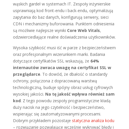
wąskich gardeł w systemach IT. Zespoły inżynierskie
usprawniają kod front-endu i back-endu, optymalizują
zapytania do baz danych, konfigurują serwery, sieci
CDN i mechanizmy buforowania. Punktem odniesienia
są możliwie najlepsze wyniki
Core Web Vitals
,
odzwierciedlające realne doświadczenia użytkowników.
Wysoka szybkość musi iść w parze z bezpieczeństwem
oraz profesjonalnym wizerunkiem marki. Badania
dotyczące certyfikatów SSL wskazują, że
64%
internautów zwraca uwagę na certyfikat SSL w
przeglądarce
. To dowód, że dbałość o standardy
ochrony, połączona z dopracowaną warstwą
technologiczną, buduje spójny obraz usług cyfrowych
wysokiej jakości.
Na tę jakość wpływa również sam
kod
. Z tego powodu zespoły programistyczne kładą
duży nacisk na jego czytelność i bezpieczeństwo,
wspierając się zautomatyzowanymi procesami.
Dobrym przykładem pozostaje
statyczna analiza kodu
– rozwiązanie pozwalające wcześnie wykrywać błędy i