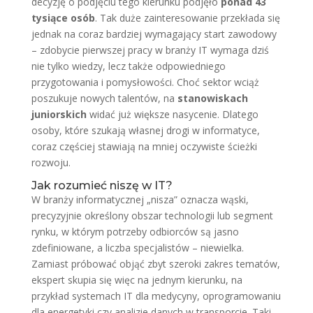
decyzję o podjęciu tego kierunku podjęło
ponad 43
tysiące osób
. Tak duże zainteresowanie przekłada się
jednak na coraz bardziej wymagający start zawodowy
– zdobycie pierwszej pracy w branży IT wymaga dziś
nie tylko wiedzy, lecz także odpowiedniego
przygotowania i pomysłowości. Choć sektor wciąż
poszukuje nowych talentów, na
stanowiskach
juniorskich
widać już większe nasycenie. Dlatego
osoby, które szukają własnej drogi w informatyce,
coraz częściej stawiają na mniej oczywiste ścieżki
rozwoju.
Jak rozumieć niszę w IT?
W branży informatycznej „nisza” oznacza wąski,
precyzyjnie określony obszar technologii lub segment
rynku, w którym potrzeby odbiorców są jasno
zdefiniowane, a liczba specjalistów – niewielka.
Zamiast próbować objąć zbyt szeroki zakres tematów,
ekspert skupia się więc na jednym kierunku, na
przykład systemach IT dla medycyny, oprogramowaniu
dla energetyki czy analizie danych w transporcie. Taki