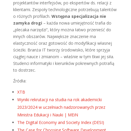
projektantów interfejsów, po ekspertów ds. relacji z
klientami. Zespoły technologiczne potrzebują talentów
o różnych profilach.
Wstępna specjalizacja nie
zamyka drogi
– każda nowa umiejętność trafia do
„plecaka narzędzi”, który można łatwo przenieść do
innych obszarów. Największe znaczenie ma
elastyczność oraz gotowość do modyfikacji własnej
ścieżki. Branża IT tworzy środowisko, które sprzyja
ciągłej nauce i zmianom – właśnie w tym tkwi jej siła.
Studenci informatyki i kierunków pokrewnych potrafią
to dostrzec.
Źródła:
XTB
Wyniki rekrutacji na studia na rok akademicki
2023/2024 w uczelniach nadzorowanych przez
Ministra Edukacji i Nauki | MEiN
The Digital Economy and Society Index (DESI)
The Case for Choosing Software Development