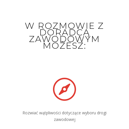
W ROZMOWIE Z
DORADCĄ
ZAWODOWYM
MOŻESZ:

Rozwiać wątpliwości dotyczące wyboru drogi
zawodowej