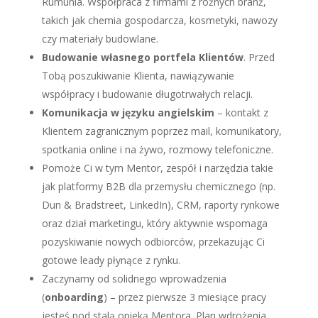
Rumunia. Współpraca z firmami z różnych branż,
takich jak chemia gospodarcza, kosmetyki, nawozy
czy materiały budowlane.
Budowanie własnego portfela Klientów
. Przed
Tobą poszukiwanie Klienta, nawiązywanie
współpracy i budowanie długotrwałych relacji.
Komunikacja w języku angielskim
– kontakt z
Klientem zagranicznym poprzez mail, komunikatory,
spotkania online i na żywo, rozmowy telefoniczne.
Pomoże Ci w tym Mentor, zespół i narzędzia takie
jak platformy B2B dla przemysłu chemicznego (np.
Dun & Bradstreet, LinkedIn), CRM, raporty rynkowe
oraz dział marketingu, który aktywnie wspomaga
pozyskiwanie nowych odbiorców, przekazując Ci
gotowe leady płynące z rynku.
Zaczynamy od solidnego wprowadzenia
(
onboarding
) – przez pierwsze 3 miesiące pracy
jesteś pod stalą opieką Mentora. Plan wdrożenia