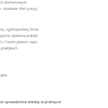
ch internetowych;
 składanie ofert pracy);
ej, ogólnopolskiej firmie
sparcie opiekuna praktyk
wał z Twoim planem zajęć
 praktykach
nalne
ość sprawdzenia wiedzy w praktyce!